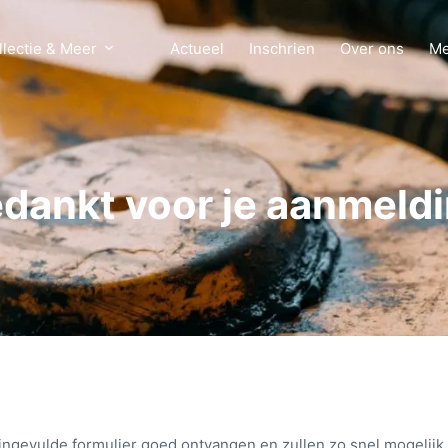
llectie & Meer
Actueel
Inschrien
Over ons
Me
dankt voor je aanmeld
 ingevulde formulier goed ontvangen en zullen zo snel mogelijk 