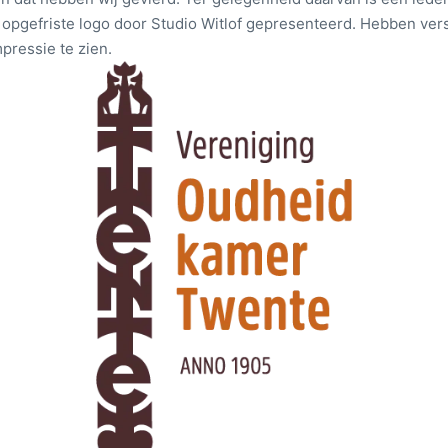
opgefriste logo door Studio Witlof gepresenteerd. Hebben ver
pressie te zien.