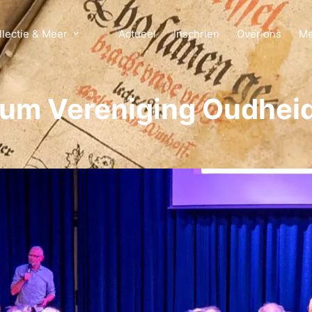
llectie & Meer
Actueel
Inschrien
Over ons
Me
ileum Vereniging Oudhe