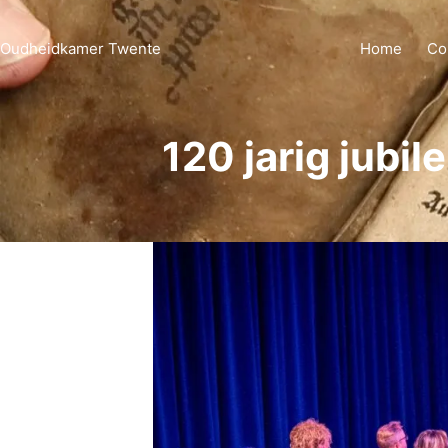
Ga
naar
Oudheidkamer Twente
Home
Co
de
inhoud
120 jarig jub