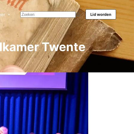
er
Lid worden
idkamer Twente